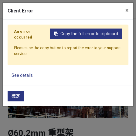
×
Client Error
首頁
產品
鷹架
Ø60.2mm 重型架
An error
Copy the full error to clipboard
occurred
Please use the copy button to report the error to your support
service.
See details
確定
Ø60.2mm 重型架