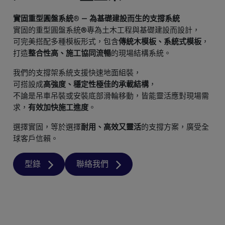
實固重型圓盤系統® — 為基礎建設而生的支撐系統
實固的重型圓盤系統®專為土木工程與基礎建設而設計，
可完美搭配多種模板形式，包含
傳統木模板、系統式模板
，
打造
整合性高、施工協同流暢
的現場結構系統。
我們的支撐架系統支援快速地面組裝，
可搭設成
高強度、穩定性極佳的承載結構
，
不論是吊車吊裝或安裝底部滑輪移動，皆能靈活應對現場需
求，
有效加快施工進度
。
選擇實固，等於選擇
耐用、高效又靈活
的支撐方案，廣受全
球客戶信賴。
型錄
聯絡我們