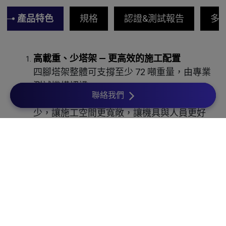
產品特色
規格
認證&測試報告
多
高載重、少塔架 — 更高效的施工配置
四腳塔架整體可支撐至少 72 噸重量，由專業
測試機構認證。
聯絡我們
如此高承載力代表現場所需塔架數量大幅減
少，讓施工空間更寬敞，讓機具與人員更好
同行，整體效率大幅提升
。
Cookies 資訊
快速搭設，輕鬆移動 — 工程節奏全面加快
本網站使用Cookies及蒐集相關網站內使用者行為來提供最
採用圓盤插銷設計，無須特殊工具即可快速
佳服務並改善使用體驗。詳細內容請參閱隱私權政策。您可
完成搭設。
以隨時變更您是否同意本網站使用Cookies。若您繼續瀏覽
本網站，即表示您同意本網站使用Cookies。
當需移位時，整組塔架可直接由吊車或堆高
機搬運，無需拆解，
同意
拒絕
適用多次澆築作業，省時又省工。