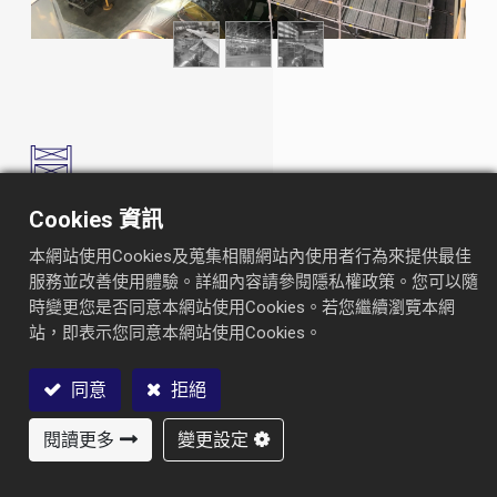
Cookies 資訊
簡介
本網站使用Cookies及蒐集相關網站內使用者行為來提供最佳
工程名稱 ：
長榮航空
服務並改善使用體驗。詳細內容請參閱隱私權政策。您可以隨
時變更您是否同意本網站使用Cookies。若您繼續瀏覽本網
位置：
台灣
站，即表示您同意本網站使用Cookies。
工程概況：
針對長榮航空的飛機維修作業，實固設計了一套
整合式鷹架系統，完整覆蓋飛機機翼各區域，讓技術人員可
同意
拒絕
安全、精確地接觸每一處進行檢查與維修。
該系統在多個作業區之間無縫銜接，結構同時具備穩定性與
閱讀更多
變更設定
聯絡我們
彈性，並維持與機體表面安全間距，確保操作安全無虞。