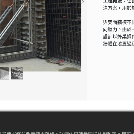
工程概況：
在
決方案，用於施
與雙面牆模不
向壓力。由於
設計以蜂巢鋼
牆體在澆置過
工程挑戰