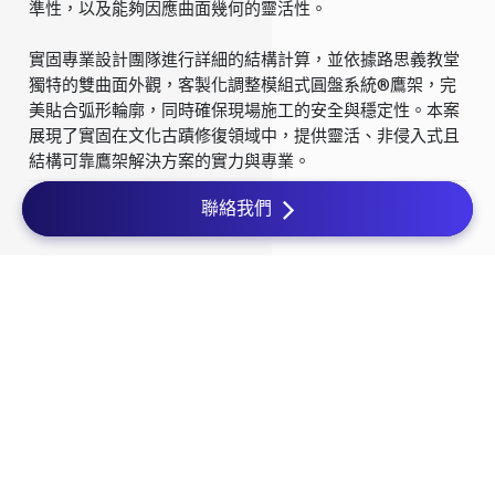
準性，以及能夠因應曲面幾何的靈活性。
實固專業設計團隊進行詳細的結構計算，並依據路思義教堂
獨特的雙曲面外觀，客製化調整模組式圓盤系統®鷹架，完
美貼合弧形輪廓，同時確保現場施工的安全與穩定性。本案
展現了實固在文化古蹟修復領域中，提供靈活、非侵入式且
結構可靠鷹架解決方案的實力與專業。
聯絡我們
Cookies 資訊
工程挑戰
本網站使用Cookies及蒐集相關網站內使用者行為來提供最
佳服務並改善使用體驗。詳細內容請參閱隱私權政策。您可
01
以隨時變更您是否同意本網站使用Cookies。若您繼續瀏覽
本網站，即表示您同意本網站使用Cookies。
古蹟本體禁止任何形式的接觸與固定。
同意
拒絕