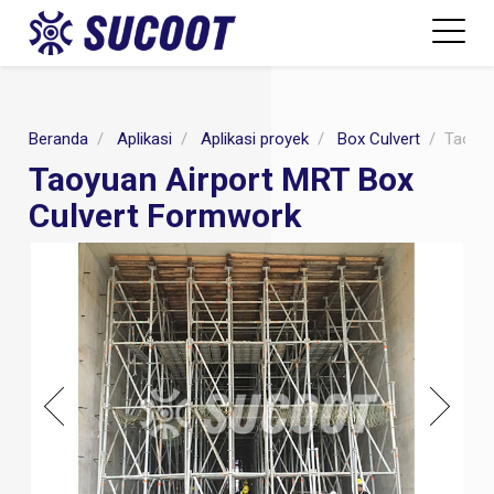
Beranda
Aplikasi
Aplikasi proyek
Box Culvert
Taoyua
Taoyuan Airport MRT Box
Culvert Formwork