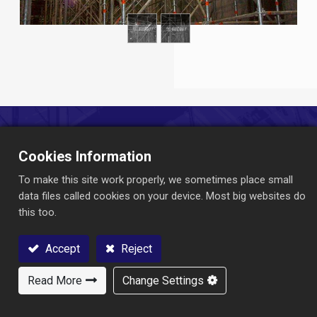
Mari Membangun Bersama!
Cookies Information
Jelajahi produk kami untuk memenuhi berbagai kebutuhan
To make this site work properly, we sometimes place small
industri Anda.
data files called cookies on your device. Most big websites do
Hubungi kami untuk informasi lebih lanjut !
this too.
Hubungi kami
Accept
Reject
Read More
Change Settings
Hubungi Kami