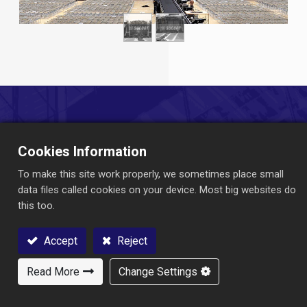
Mari Membangun Bersama!
Cookies Information
Jelajahi produk kami untuk memenuhi berbagai kebutuhan
industri Anda.
To make this site work properly, we sometimes place small
Hubungi kami untuk informasi lebih lanjut !
data files called cookies on your device. Most big websites do
this too.
Hubungi kami
Accept
Reject
Read More
Change Settings
Hubungi Kami