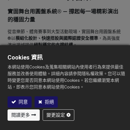
實固舞台用圓盤系統® — 撐起每一場精彩演出
的穩固力量
從音樂節、體育賽事到大型活動現場，實固舞台用圓盤系統
®以
模組化設計、快速搭設與國際認證安全標準
，為高強度
演出場域提供
絕對穩定的支撐結構
。
專為高標準而生，這是一套
不容失誤、值得信賴
的鷹架系
Cookies 資訊
統。
本網站使用Cookies及蒐集相關網站內使用者行為來提供最佳
擁有超過40年工程經驗與自主設計能力，實固不只是材料供
服務並改善使用體驗。詳細內容請參閱隱私權政策。您可以隨
應商，
時變更您是否同意本網站使用Cookies。若您繼續瀏覽本網
我們是您舞台背後的
技術夥伴
。
站，即表示您同意本網站使用Cookies。
從地面預組吊裝到高空多媒體整合，實固為每一場演出帶來
速度、安全與可視的品質。
同意
拒絕
型錄
聯絡我們
閱讀更多
變更設定
聯絡我們