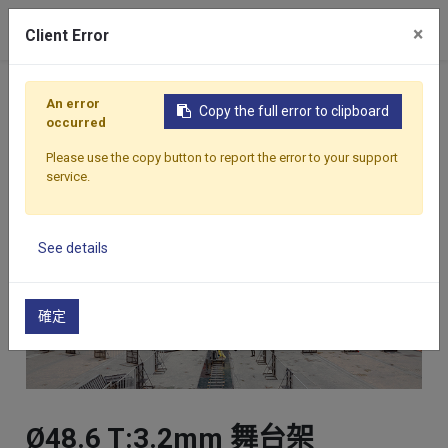
×
Client Error
首頁
產品
鷹架
Ø48.6 T:3.2mm 舞台架
An error
Copy the full error to clipboard
occurred
Please use the copy button to report the error to your support
service.
See details
確定
Ø48.6 T:3.2mm 舞台架